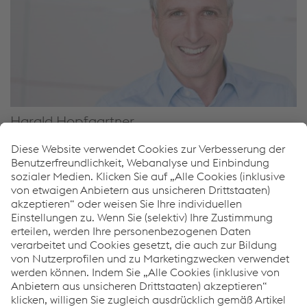
Harald Hopfgartner
Member of the Management Board - Sales (Diagnostic &
Monitoring Technologies for Rolling Stock; voestalpine
Signaling Siershahn GmbH)
M.
+49 2623 6086 0
E-Mail senden
Downloads
zentrak HOT BOX DETECTION, zentrak HOT WHEEL
DETECTION
PDF | 1,07 MB