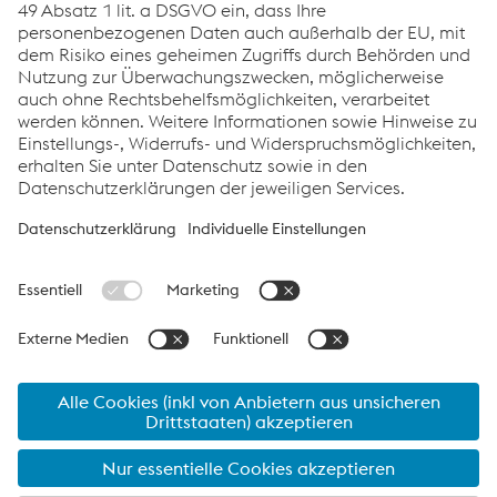
zentrak SLIDING WHEEL DETECTION
PDF | 995 KB
Links
Systemlösungen
Karriere
Compliance
Verhaltenskodex
AGBs
Datenschutz
Cookie-Einstellungen
Sprache
Seite drucken