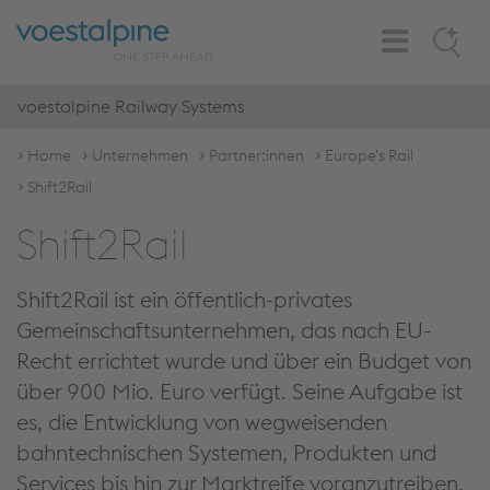
Toggle
Search
Navigation
voestalpine Railway Systems
Home
Unternehmen
Partner:innen
Europe's Rail
Shift2Rail
Shift2Rail
Shift2Rail ist ein öffentlich-privates
Gemeinschaftsunternehmen, das nach EU-
Recht errichtet wurde und über ein Budget von
über 900 Mio. Euro verfügt. Seine Aufgabe ist
es, die Entwicklung von wegweisenden
bahntechnischen Systemen, Produkten und
Services bis hin zur Marktreife voranzutreiben.