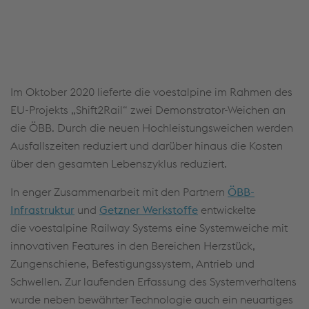
sammeln. Bitte lesen Sie die Details durch und
stimmen Sie der Nutzung des Service zu, um diese
Inhalte anzuzeigen.
Cookies akzeptieren & fortfahren
Im Oktober 2020 lieferte die voestalpine im Rahmen des
Mehr Infos & Einstellungen
EU-Projekts „Shift2Rail“ zwei Demonstrator-Weichen an
die ÖBB. Durch die neuen Hochleistungsweichen werden
Ausfallszeiten reduziert und darüber hinaus die Kosten
über den gesamten Lebenszyklus reduziert.
In enger Zusammenarbeit mit den Partnern
ÖBB-
Infrastruktur
und
Getzner Werkstoffe
entwickelte
die voestalpine Railway Systems eine Systemweiche mit
innovativen Features in den Bereichen Herzstück,
Zungenschiene, Befestigungssystem, Antrieb und
Schwellen. Zur laufenden Erfassung des Systemverhaltens
wurde neben bewährter Technologie auch ein neuartiges