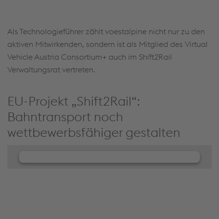
Als Technologieführer zählt voestalpine nicht nur zu den
aktiven Mitwirkenden, sondern ist als Mitglied des Virtual
Vehicle Austria Consortium+ auch im Shift2Rail
Verwaltungsrat vertreten.
EU-Projekt „Shift2Rail“:
Bahntransport noch
wettbewerbsfähiger gestalten
Wir benötigen Ihre Zustimmung, um
den JW Player-Service zu laden!
Wir verwenden JW Player, um Inhalte einzubetten.
Dieser Service kann Daten zu Ihren Aktivitäten