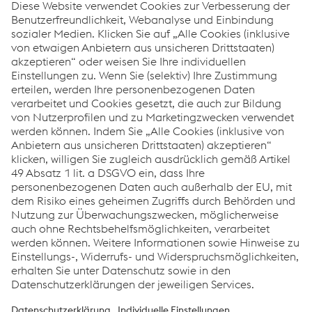
wenden.
Wir helfen Ihnen gerne weiter!
KONTAKTIEREN SIE UNS
Links
Shift2Rail
EU-Projekt „Shift2Rail“ - Bahntransport noch
wettbewerbsfähiger gestalten
Links
Systemlösungen
Karriere
Compliance
Verhaltenskodex