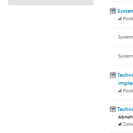
Syste
Pod
System
System
Techni
imple
Pod
Techn
Abnah
Zaa