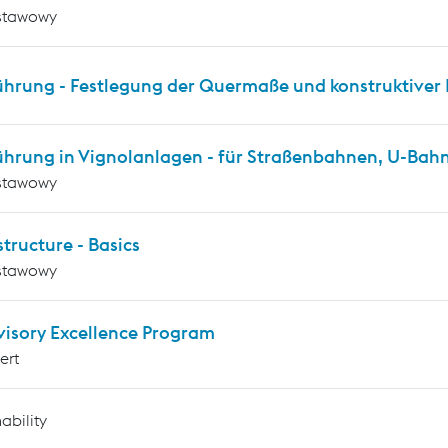
stawowy
ührung - Festlegung der Quermaße und konstruktiver 
ührung in Vignolanlagen - für Straßenbahnen, U-Ba
stawowy
tructure - Basics
stawowy
visory Excellence Program
ert
ability