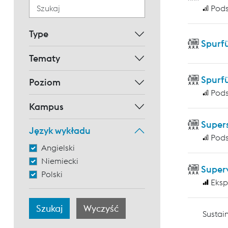
Pod
Type
Spurf
Tematy
Spurf
Poziom
Pod
Kampus
Supers
Język wykładu
Pod
Angielski
Niemiecki
Super
Polski
Eksp
Sustain