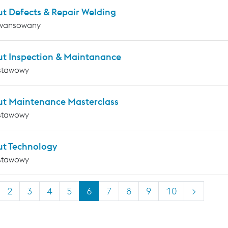
ut Defects & Repair Welding
wansowany
ut Inspection & Maintanance
stawowy
ut Maintenance Masterclass
stawowy
ut Technology
stawowy
2
3
4
5
6
7
8
9
10
>