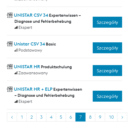
UNISTAR CSV 34
Expertenwissen –
Diagnose und Fehlerbehebung
Szczegóły
Ekspert
Unistar CSV 34
Basic
Szczegóły
Podstawowy
UNISTAR HR
Produktschulung
Szczegóły
Zaawansowany
UNISTAR HR + ELP
Expertenwissen
– Diagnose und Fehlerbehebung
Szczegóły
Ekspert
<
1
2
3
4
5
6
7
8
9
10
>