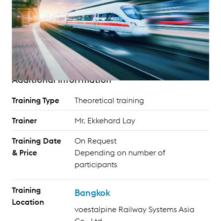
High Speed Railway Systems. From design, through
manufacturing, logistics and maintenance, gain
hands-on insights into the systems that keep rail
networks running smoothly.
Additional Inforrmation
Training Type
Theoretical training
Trainer
Mr. Ekkehard Lay
Training Date
On Request
& Price
Depending on number of
participants
Training
Bangkok
Location
voestalpine Railway Systems Asia
Co., Ltd.