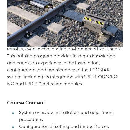
The ECOSTAR is a compact, electro-hydraulic point
machine with an external locking system, designed for
use across all standard interlocking systems and
turnout types—including movable point frogs. With its
modular design, slim profile, and robust construction,
ECOSTAR is ideal for both new installations and
retrofits, even in challenging environments like tunnels.
This training program provides in-depth knowledge
and hands-on experience in the installation,
configuration, and maintenance of the ECOSTAR
system, including its integration with SPHEROLOCK®
NG and EPD 4.0 detection modules.
Course Content
System overview, installation and adjustment
procedures
Configuration of setting and impact forces