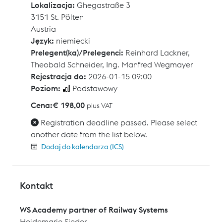
Lokalizacja:
Ghegastraße 3
3151 St. Pölten
Austria
Język:
niemiecki
Prelegent(ka)/Prelegenci:
Reinhard Lackner
,
Theobald Schneider
,
Ing. Manfred Wegmayer
Rejestracja do:
2026-01-15 09:00
Poziom:
Podstawowy
Cena:
€ 198,00
plus VAT
Registration deadline passed. Please select
another date from the list below.
Dodaj do kalendarza (ICS)
Kontakt
WS Academy partner of Railway Systems
Heidemarie Sieder