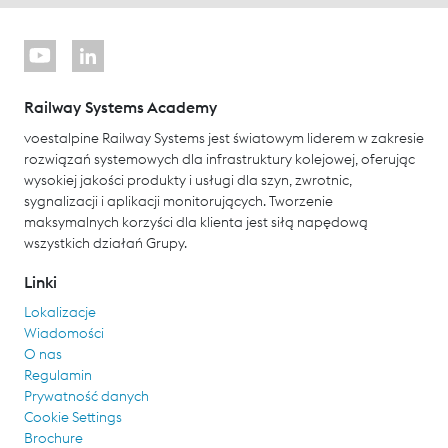
Railway Systems Academy
voestalpine Railway Systems jest światowym liderem w zakresie
rozwiązań systemowych dla infrastruktury kolejowej, oferując
wysokiej jakości produkty i usługi dla szyn, zwrotnic,
sygnalizacji i aplikacji monitorujących. Tworzenie
maksymalnych korzyści dla klienta jest siłą napędową
wszystkich działań Grupy.
Linki
Lokalizacje
Wiadomości
O nas
Regulamin
Prywatność danych
Cookie Settings
Brochure