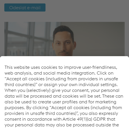
Odeslat e-mail
Jaroslav Minarovic
Sales Road Safety - International
Mob.
+43/664/8362912
Odeslat e-mail