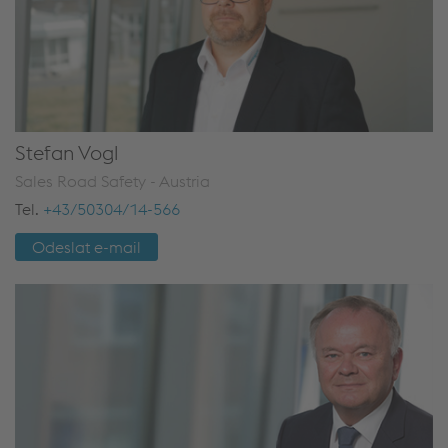
Stefan Vogl
Sales Road Safety - Austria
Tel.
+43/50304/14-566
Odeslat e-mail