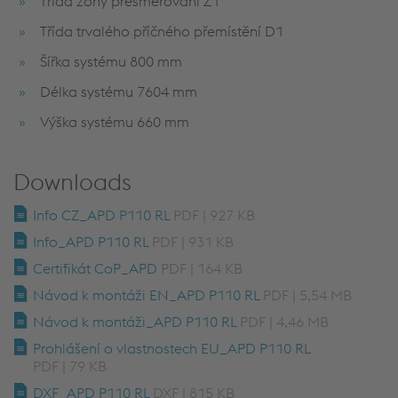
Třída zóny přesměrování Z1
Třída trvalého příčného přemístění D1
Šířka systému 800 mm
Délka systému 7604 mm
Výška systému 660 mm
Downloads
Info CZ_APD P110 RL
PDF | 927 KB
Info_APD P110 RL
PDF | 931 KB
Certifikát CoP_APD
PDF | 164 KB
Návod k montáži EN_APD P110 RL
PDF | 5,54 MB
Návod k montáži_APD P110 RL
PDF | 4,46 MB
Prohlášení o vlastnostech EU_APD P110 RL
PDF | 79 KB
DXF_APD P110 RL
DXF | 815 KB