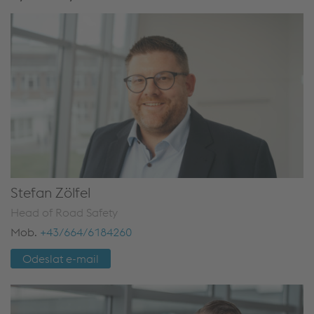
Stefan Zölfel
Head of Road Safety
Mob.
+43/664/6184260
Odeslat e-mail