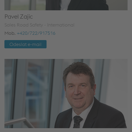
Pavel Zajic
Sales Road Safety - International
Mob.
+420/722/917516
Odeslat e-mail