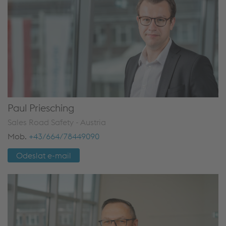
Paul Priesching
Sales Road Safety - Austria
Mob.
+43/664/78449090
Odeslat e-mail