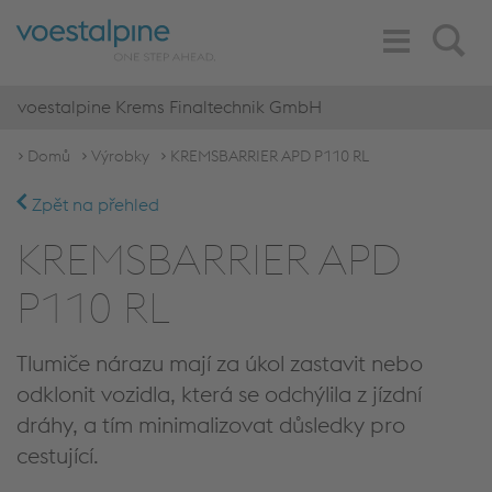
Toggle
Search
Navigation
voestalpine Krems Finaltechnik GmbH
Domů
Výrobky
KREMSBARRIER APD P110 RL
Zpět na přehled
KREMSBARRIER APD
P110 RL
Tlumiče nárazu mají za úkol zastavit nebo
odklonit vozidla, která se odchýlila z jízdní
dráhy, a tím minimalizovat důsledky pro
cestující.