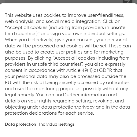
Špička mezi svodidly
N aše odzkoušené záchytné systémy vozidel s označením
CE pro vás zajišťují větší pasivní bezpečnost na evropských
silnicích a přispívají tak k ochraně lidských životů.
Silniční svodidlové systémy
Links
Kariéra
Všeobecné obchodní podmínky
Code of Conduct
Compliance
Data protection