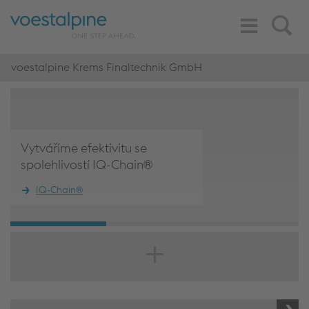
Toggle
Search
Navigation
voestalpine Krems Finaltechnik GmbH
Vytváříme efektivitu se
spolehlivostí IQ-Chain®
IQ-Chain®