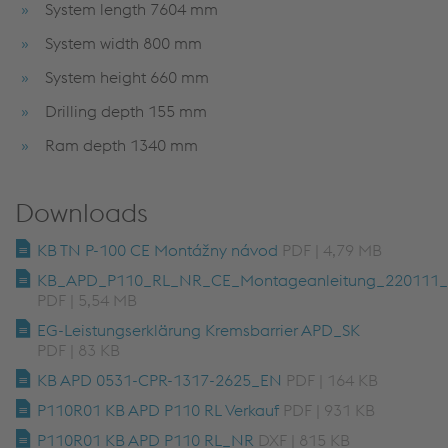
System length 7604 mm
System width 800 mm
System height 660 mm
Drilling depth 155 mm
Ram depth 1340 mm
Downloads
KB TN P-100 CE Montážny návod
PDF | 4,79 MB
KB_APD_P110_RL_NR_CE_Montageanleitung_220111
PDF | 5,54 MB
EG-Leistungserklärung Kremsbarrier APD_SK
PDF | 83 KB
KB APD 0531-CPR-1317-2625_EN
PDF | 164 KB
P110R01 KB APD P110 RL Verkauf
PDF | 931 KB
P110R01 KB APD P110 RL_NR
DXF | 815 KB