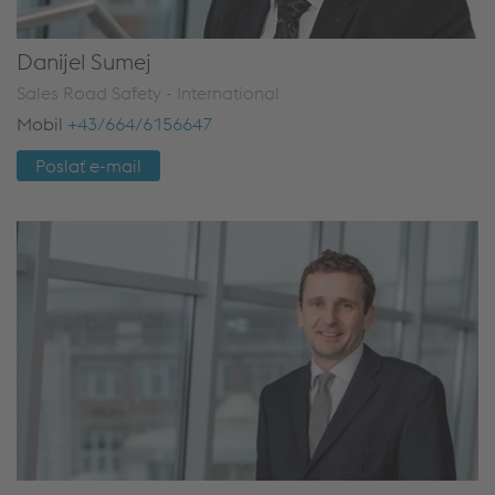
Danijel Sumej
Sales Road Safety - International
Mobil
+43/664/6156647
Poslať e-mail