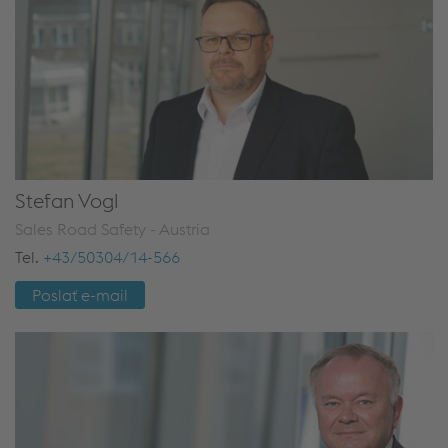
Stefan Vogl
Sales Road Safety - Austria
Tel.
+43/50304/14-566
Poslať e-mail