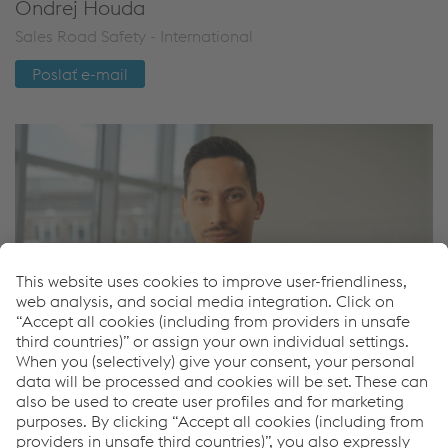
Ondrej Houda
Sales Road Safety - International
Poslať e-mail
Jaroslav Minarovic
Sales Road Safety - International
Mobil
+43/664/8362912