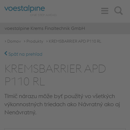
Toggle
Search
Navigation
voestalpine Krems Finaltechnik GmbH
Domov
Produkty
KREMSBARRIER APD P110 RL
Späť na prehľad
KREMSBARRIER APD
P110 RL
Tlmič nárazu môže byť použitý vo všetkých
výkonnostných triedach ako Návratný ako aj
Nenávratný.