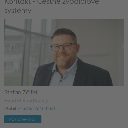
Kontakt - Cestné zvodidlové
systémy
Stefan Zölfel
Head of Road Safety
Mobil
+43/664/6184260
Poslať e-mail