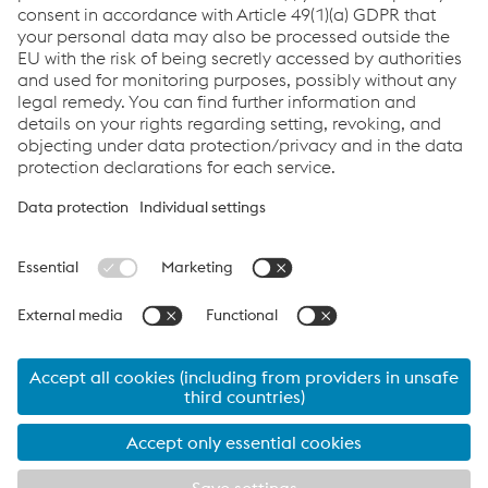
Poslať e-mail
Links
Kariéra
Všeobecné obchodné podmienky
Code of Conduct
Compliance
Data protection
Cookie settings
Language