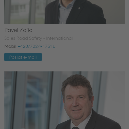
Pavel Zajic
Sales Road Safety - International
Mobil
+420/722/917516
Poslať e-mail