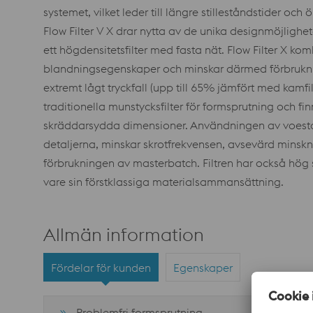
systemet, vilket leder till längre stilleståndstider oc
Flow Filter V X drar nytta av de unika designmöjlighet
ett högdensitetsfilter med fasta nät. Flow Filter X komb
blandningsegenskaper och minskar därmed förbruknin
extremt lågt tryckfall (upp till 65% jämfört med kamfil
traditionella munstycksfilter för formsprutning och f
skräddarsydda dimensioner. Användningen av voestalp
detaljerna, minskar skrotfrekvensen, avsevärd minsk
förbrukningen av masterbatch. Filtren har också hög 
vare sin förstklassiga materialsammansättning.
Allmän information
Fördelar för kunden
Egenskaper
Problemfri formsprutning