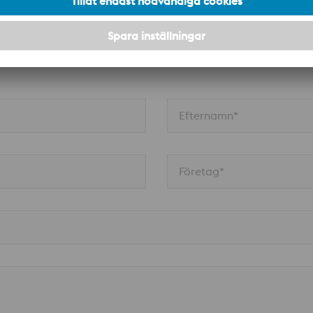
n
Efternamn*
Företag*