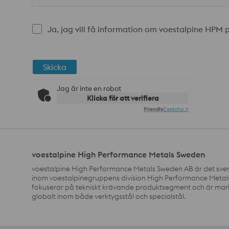
Ja, jag vill få information om voestalpine HPM 
Skicka
Jag är inte en robot
Klicka för att verifiera
Friendly
Captcha ⇗
voestalpine High Performance Metals Sweden
voestalpine High Performance Metals Sweden AB är det sve
inom voestalpinegruppens division High Performance Metals
fokuserar på tekniskt krävande produktsegment och är ma
globalt inom både verktygsstål och specialstål.