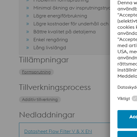
Minimal ökning av insprutningstrycket jämfört 
Lägre energiförbrukning
Lägre kostnader för underhåll och stilleståndst
Bättre kvalitet på detaljerna
Enkel rengöring
Lång livslängd
Tillämpningar
Formsprutning
Tillverkningsprocess
Additiv tillverkning
Nedladdningar
Datasheet Flow Filter V & X EN