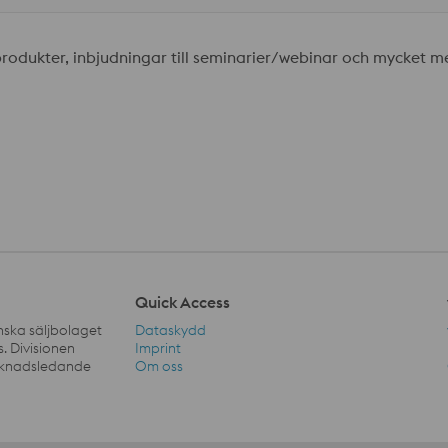
produkter, inbjudningar till seminarier/webinar och mycket me
Quick Access
nska säljbolaget
Dataskydd
. Divisionen
Imprint
rknadsledande
Om oss
Quick Access Navigation