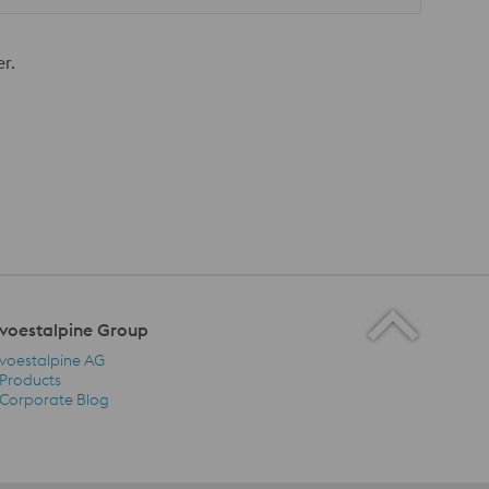
r.
voestalpine Group
voestalpine AG
Products
Corporate Blog
voestalpine Group Navigation