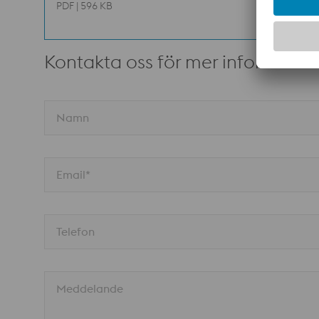
PDF | 596 KB
Kontakta oss för mer informatio
Namn
Email*
Telefon
Meddelande