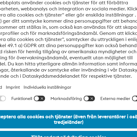
med utan filter
id