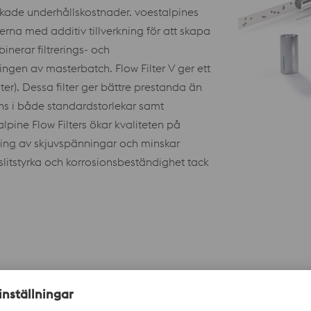
h ökade underhållskostnader. voestalpines
erna med additiv tillverkning för att skapa
inerar filtrerings- och
gen av masterbatch. Flow Filter V ger ett
ter). Dessa filter ger bättre prestanda än
inns i både standardstorlekar samt
ine Flow Filters ökar kvaliteten på
ning av skjuvspänningar och minskar
slitstyrka och korrosionsbeständighet tack