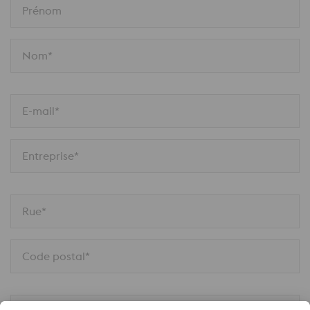
Prénom
Nom*
E-mail*
Entreprise*
Rue*
Code postal*