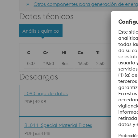
Otros componentes para generación de energ
Datos técnicos
Análisis químico
C
Cr
Ni
Co
Ti
Al
B
0.07
19.50
Rest
16.30
2.50
1.40
≤ 0,0
Descargas
L090 hoja de datos
PDF | 49 KB
BL011_Special Material Plates
PDF | 6.84 MB