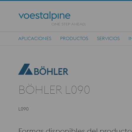
APLICACIONES
PRODUCTOS
SERVICIOS
I
Main Navigation
BÖHLER L090
L090
Formas disponibles del producto