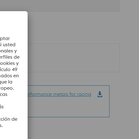
45_High performance metals for racing
lications
 | 646 KB