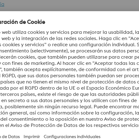
ía
Fe
2
≤ 1,50
BW100_Special aerospace materials
BW1
app
PDF | 758 KB
PDF