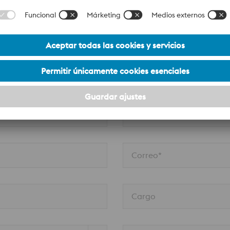
ORMACIÓN:
Apellido*
Correo*
Cargo