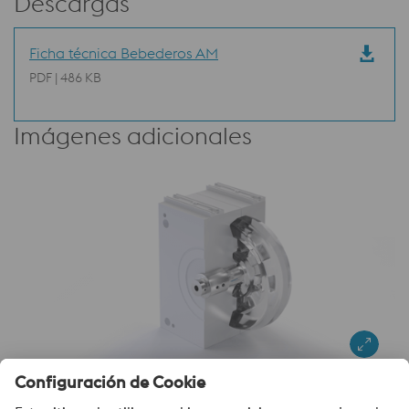
Descargas
Ficha técnica Bebederos AM
PDF | 486 KB
Imágenes adicionales