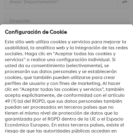
Área/ Departamento*
Dirección
Mensaje*
Sí, me gustaría recibir información ocasional,
invitaciones y otra información relevante para mí.
Enviar
Verificación Anti-Robot
Haga clic para iniciar la verificación
Friendly
Captcha ⇗