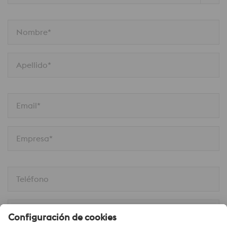
Nombre*
Apellido*
Email*
Empresa*
Teléfono
Móvil