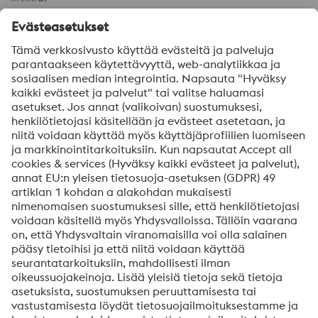
Job offers Uddeholms AB, Sweden
voestalpine
Here you can see
vacancies
at voestalpine
If there is no vacancy that suits you right now, you can
always make an
unsolicited application