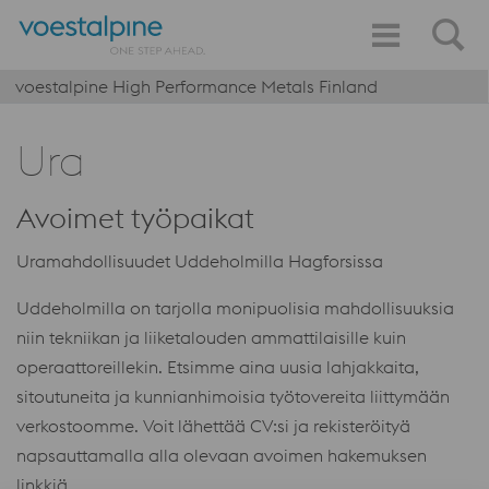
voestalpine High Performance Metals Finland
Ura
Avoimet työpaikat
Uramahdollisuudet Uddeholmilla Hagforsissa
Uddeholmilla on tarjolla monipuolisia mahdollisuuksia
niin tekniikan ja liiketalouden ammattilaisille kuin
operaattoreillekin. Etsimme aina uusia lahjakkaita,
sitoutuneita ja kunnianhimoisia työtovereita liittymään
verkostoomme. Voit lähettää CV:si ja rekisteröityä
napsauttamalla alla olevaan avoimen hakemuksen
linkkiä.