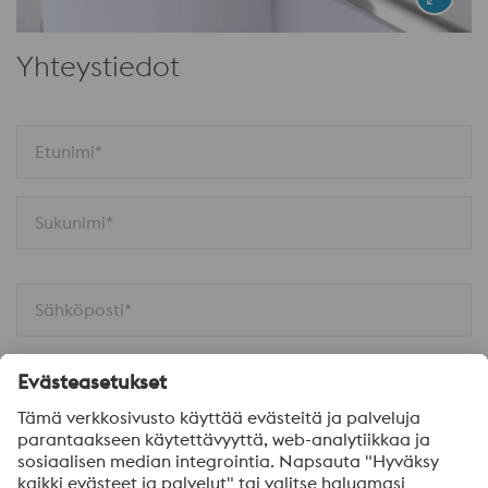
Yhteystiedot
Etunimi*
Sukunimi*
Sähköposti*
Puhelinnumero*
Yritys*