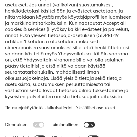
Viestisi*
Kyllä, haluan saada lisätietoja tuotteista, kutsuja
seminaareihin/webinaareihin yms.
Lähetä
En ole robotti
Aloita vahvistus klikkaamalla
Friendly
Captcha ⇗
voestalpine High Performance Metals Finland