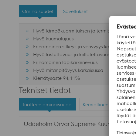
Ominaisuudet
Sovellukset
Hyvä lämpökuormituksen ja termisen väsymise
Hyvä kuumalujuus
Erinomainen sitkeys ja venyvyys kaikissa suunn
Hyvä lastuttavuus ja kiillotettavuus
Erinomainen läpikarkenevuus
Hyvä mitanpitävyys karkaisussa
Kierrätysaste 94,11%
Tekniset tiedot
Tuotteen ominaisuudet
Kemiallinen analyysi
Uddeholm Orvar Supreme Kuumatyöstö