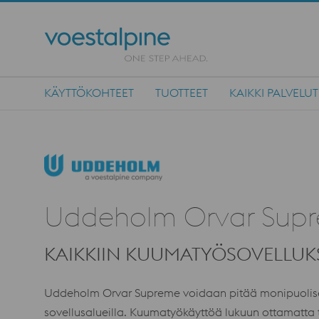
KÄYTTÖKOHTEET
TUOTTEET
KAIKKI PALVELUT
Main Navigation
Uddeholm Orvar Sup
KAIKKIIN KUUMATYÖSOVELLUK
Uddeholm Orvar Supreme voidaan pitää monipuolisen
sovellusalueilla. Kuumatyökäyttöä lukuun ottamatta