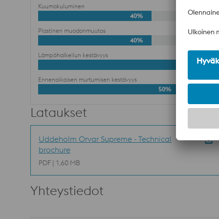
Kuumakuluminen
40%
Plastinen muodonmuutos
40%
Lämpöhalkeilun kestävyys
60%
Ennenaikaisen murtumisen kestävyys
50%
Lataukset
Uddeholm Orvar Supreme - Technical
brochure
PDF | 1,60 MB
Yhteystiedot