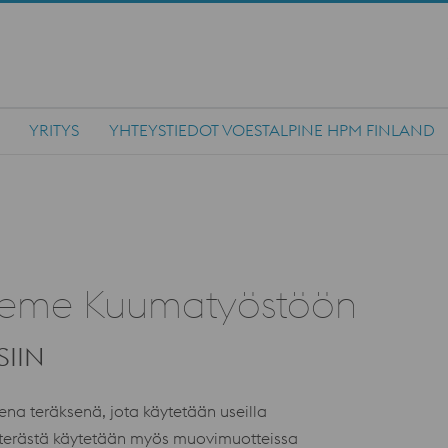
YRITYS
YHTEYSTIEDOT VOESTALPINE HPM FINLAND
reme Kuumatyöstöön
SIIN
a teräksenä, jota käytetään useilla
 terästä käytetään myös muovimuotteissa