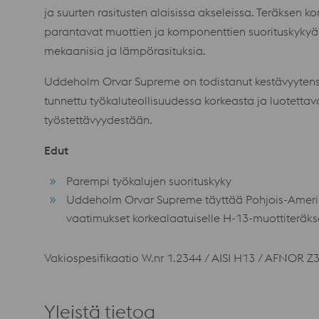
ja suurten rasitusten alaisissa akseleissa. Teräksen k
parantavat muottien ja komponenttien suorituskykyä ti
mekaanisia ja lämpörasituksia.
Uddeholm Orvar Supreme on todistanut kestävyytensä
tunnettu työkaluteollisuudessa korkeasta ja luotetta
työstettävyydestään.
Edut
Parempi työkalujen suorituskyky
Uddeholm Orvar Supreme täyttää Pohjois-Amer
vaatimukset korkealaatuiselle H-13-muottiteräkse
Vakiospesifikaatio W.nr 1.2344 / AISI H13 / AFNOR Z
Yleistä tietoa