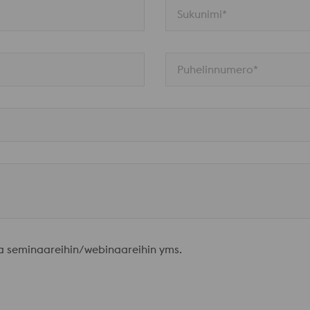
Sukunimi*
Puhelinnumero*
uja seminaareihin/webinaareihin yms.