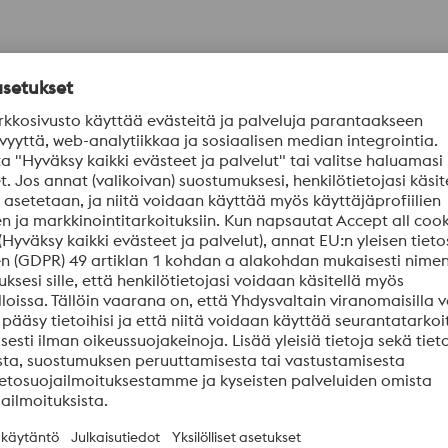
n kestävyys
issa
ön
Referenssiteräs AISI H1