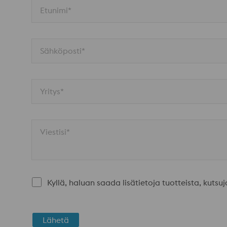
Etunimi*
Sähköposti*
Yritys*
Viestisi*
Kyllä, haluan saada lisätietoja tuotteista, kuts
Lähetä