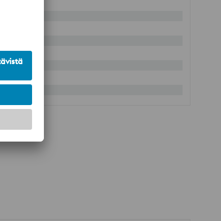
%
%
%