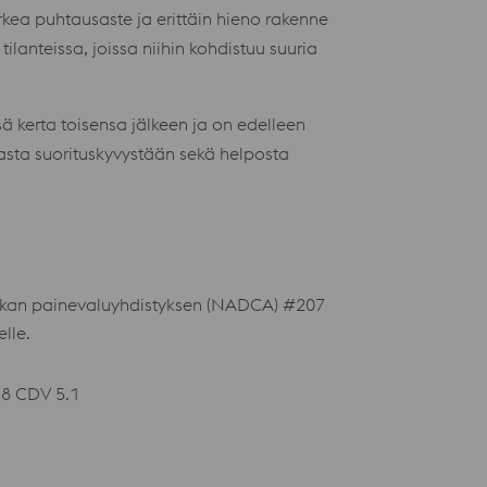
orkea puhtausaste ja erittäin hieno rakenne
lanteissa, joissa niihin kohdistuu suuria
 kerta toisensa jälkeen ja on edelleen
vasta suorituskyvystään sekä helposta
ikan painevaluyhdistyksen (NADCA) #207
lle.
38 CDV 5.1