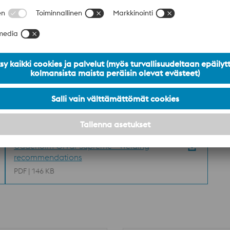
Kuumakuluminen
40
Plastinen muodonmuutos
40
Lämpöhalkeilun kestävyys
40
Ennenaikaisen murtumisen kestävyys
35%
Uddeholm Orvar Supreme - Welding
recommendations
PDF | 146 KB