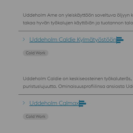
Uddeholm Arne on yleiskäyttöön soveltuva öljyyn kark
takaa hyvän työkalujen käyttöiän ja tuotannon taloudellisuuden. Edut hyvä työstettävyys hyvä mittatarkkuus karkais
yhdistelmä kar
Uddeholm Caldie Kylmätyöstöön
Cold Work
Uddeholm Caldie on keskiseosteinen työkaluteräs, jo
puristuslujuutta. Ominaisuusprofiilinsa ansiosta 
muovaukseen. Edut Uddeholm Caldie on erittäin käyttökelpoinen vaativissa kylmätyösovelluksissa, joissa on ankarat vaatimuksen lohkeilunkestävyyden ja
puristuslujuuden osalta. Uddeholm Caldien kulumiske
Uddeholm Calmax
virheiden pienempi todennäköisyys pienentää kunn
Cold Work
yksinkertaistaminen pienentää kunnossapidosta ja 
saatavuus, joissa kemiallinen koostumus on sama