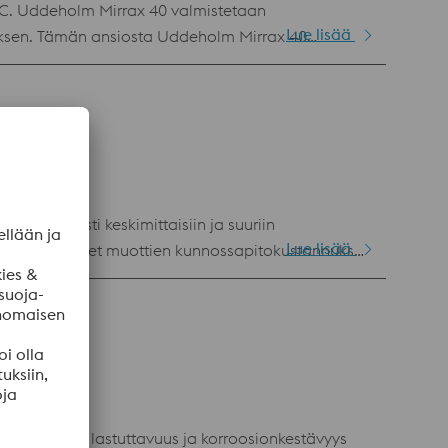
RC. Uddeholm Mirrax 40 valmistetaan
Lue lisää
räksen. Tämän ansiosta Uddeholm Mirrax 40
 muotin hyvään painumakestävyyskykyyn ja minimoi
eiden
äasiallisesti keskimittaisiin ja suuriin
Lue lisää
ustannukset
issa ja käytettävissä muoteissa tarvitaan vähemmän
ksoajat. Muottien käyttö on turvallista, koska sitkeys pysyy hyvänä suuressakin koossa.
ttuna. Hyvä lastuttavuus ja korroosionkestävyys