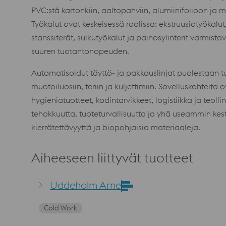
PVC:stä kartonkiin, aaltopahviin, alumiinifolioon ja m
Työkalut ovat keskeisessä roolissa: ekstruusiotyökal
stanssiterät, sulkutyökalut ja painosylinterit varmist
suuren tuotantonopeuden.
Automatisoidut täyttö- ja pakkauslinjat puolestaan 
muotoiluosiin, teriin ja kuljettimiin. Sovelluskohteita 
hygieniatuotteet, kodintarvikkeet, logistiikka ja teo
tehokkuutta, tuoteturvallisuutta ja yhä useammin kest
kierrätettävyyttä ja biopohjaisia materiaaleja.
Aiheeseen liittyvät tuotteet
Uddeholm Arne
Cold Work