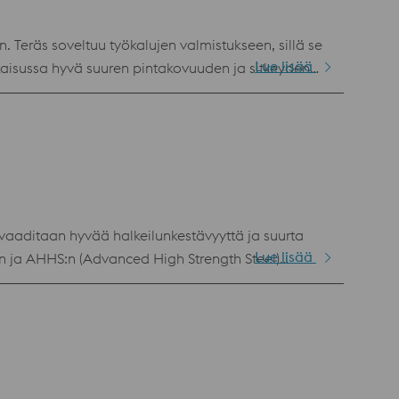
. Teräs soveltuu työkalujen valmistukseen, sillä se
Lue lisää
10 / AISI O1 / AFNOR 90 MCW 5
a vaaditaan hyvää halkeilunkestävyyttä ja suurta
Lue lisää
n ja AHHS:n (Advanced High Strength Steel)
yillä. Erittäin hyvä mitanpitävyys Ennenaikaisten
 parantaa tuottavuutta. Kunnossapitotoimien
uutta Hyvä hitsattavuus ja hitsauselektrodien