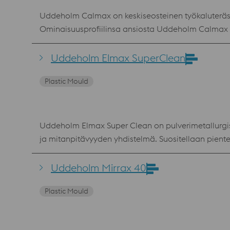
Uddeholm Calmax on keskiseosteinen työkaluteräs, jo
Ominaisuusprofiilinsa ansiosta Uddeholm Calmax on kestävä 
käyttökelpoinen vaativissa kylmätyösovelluksissa,
kunnossapidosta ja tuotantokatkoksista johtuvia k
Uddeholm Elmax SuperClean
tuotantokatkoksista johtuvia kustannuksia ja para
Plastic Mould
Uddeholm Elmax Super Clean on pulverimetallurgise
ja mitanpitävyyden yhdistelmä. Suositellaan pienten
heikkoon korroosionkestävyyteen ja päinvastoin. 
yhdistelmä jauhemetallurgiaan perustuvan tuotan
Uddeholm Mirrax 40
huoltoa vaativia muotteja, jotka takaavat parhaan mahdollisen muovauskusta
Plastic Mould
vähentää painaumia Vähemmän muottien kunnossapi
Vakiospesifikaatio AFNOR Z170 CVD 17.3