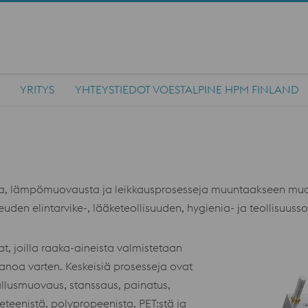
YRITYS
YHTEYSTIEDOT VOESTALPINE HPM FINLAND
, lämpömuovausta ja leikkausprosesseja muuntaakseen muovit,
en elintarvike-, lääketeollisuuden, hygienia- ja teollisuussov
at, joilla raaka-aineista valmistetaan
panoa varten. Keskeisiä prosesseja ovat
llusmuovaus, stanssaus, painatus,
eteenistä, polypropeenista, PET:stä ja