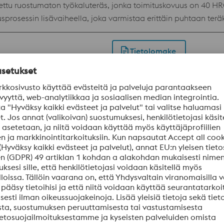
ettu ruostumaton työkaluteräs, jonka toimituskovuus on 40 H
sprosessin lisävaiheella, joka varmistaa erittäin puhtaan te
lyyn. Lisäksi korkean kovuuden ja sitkeyden yhdistelmä johtaa
ottiin ja pidentää työkalun käyttöikää. Edut Pienemmät tuotantokustannukset Työvälin
Tietolomake
anlaatuun Vähemmän kunnossapitoa Turvallinen tuotanto
vä teräs, jolla on erittäin hyvä kiillotettavuus. Tarkoitettu pä
s- ja läpikarkenevuusominaisuuksien yhdistelmä. Edut Pienet muottien kunnossapitok
stoisissakin valmistusjaksoissa. Kosteissa oloissa varastoitav
Tietolomake
vakaina koko muotin käyttöiän ajan, mikä varmistaa yhdenmukaiset ja
oteräs, jolla on hyvä lastuttavuus. Se toimitetaan nuorrute