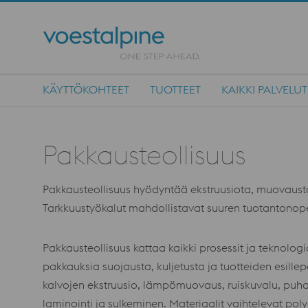
KÄYTTÖKOHTEET
TUOTTEET
KAIKKI PALVELUT
Main Navigation
Pakkausteollisuus
Pakkausteollisuus hyödyntää ekstruusiota, muovausta
Tarkkuustyökalut mahdollistavat suuren tuotantonopeud
Pakkausteollisuus kattaa kaikki prosessit ja teknologi
pakkauksia suojausta, kuljetusta ja tuotteiden esille
kalvojen ekstruusio, lämpömuovaus, ruiskuvalu, puha
laminointi ja sulkeminen. Materiaalit vaihtelevat poly