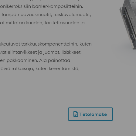
onikerroksisiin barrier-komposiitteihin.
ut, lämpömuovausmuotit, ruiskuvalumuotit,
avat mittatarkkuuden, toistettavuuden ja
tukeutuvat tarkkuuskomponentteihin, kuten
ovat elintarvikkeet ja juomat, lääkkeet,
llinen pakkaaminen. Ala painottaa
äviä ratkaisuja, kuten keventämistä,
Tietolomake