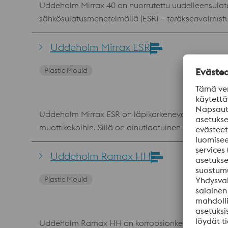
Uddeholm Mirrax 40 on nuorrutettu uudelleensulat
sähkösulatusmenetelmällä (ESR) – teräksenvalmistu
voidaan kiillottaa erittäin korkeaan pintakäsitte
odottamattomien rikkoutumisten riskin, mikä johtaa turvallisempaan mu
Uddeholm Mirrax ESR
nopea valmistus Mahdollisuus erinomaiseen pinn
Plastic Mould
Uddeholm Mirrax ESR on läpikarkeneva korroosionkestä
muottikokoihin. Sillä on ainutlaatuinen sitkeys-, korroosionkestävyy
Muottitilan pinnat säilyvät moitteettomina pitkäke
suojausta. Alhaiset tuotantokustannukset: Vähemmän vesijäähdytyskanavien ruostumista Lämmönsiirtymisominaisuudet (ja näin ollen jäähdytysteho) pysyvät
Uddeholm Ramax HH
Plastic Mould
Uddeholm Ramax HH on korroosionkestävä muottirunk