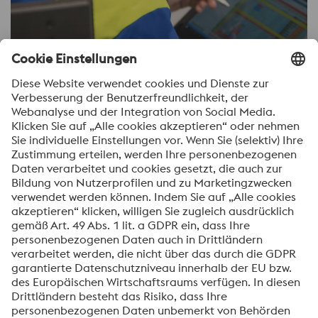
Informationstechnologie / Betriebstechnik
Stell’ uns deine offenen Fragen
Theresa Happer
Recruiting
Phone: +43 664 6184398
Send e-mail