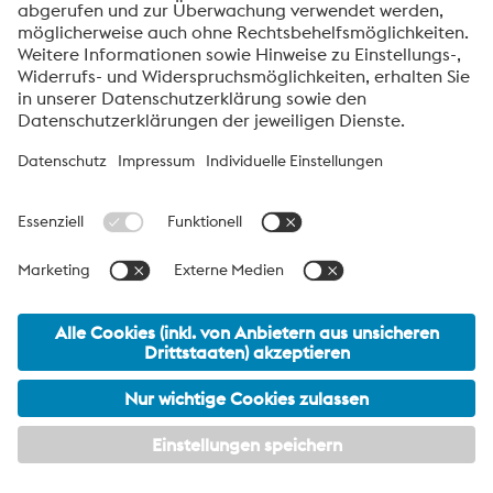
Über voestalpine BÖHLER Aerospace
voestalpine BÖHLER Aerospace GmbH & Co KG ist ein globaler
Entwicklungspartner und führender Zulieferer von
hochbeanspruchbaren Gesenkschmiedeteilen aus
Titanlegierungen, hochlegierten Stählen und Nickelbasis
Legierungen. Als führender Entwickler und Hersteller von
kundenspezifischen, sicherheitskritischen Schmiedeteilen
produziert das Unternehmen hochwertige Bauteile für die
Luftfahrtindustrie sowie weitere High-Tech-Industriezweige und
beliefert über 200 technologisch fortgeschrittene Kunden
weltweit.
voestalpine Group Navigation
© 2026 voestalpine BÖHLER Aerospace GmbH & Co KG
office.aerospace@voestalpine.com
Impressum
Meta Navigation Navigation
Datenschutzmitteilung
My privacy settings