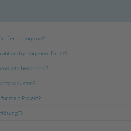
Wire Technology an?
zdraht und gezogenem Draht?
tprodukte besonders?
rahtprodukten?
 für mein Projekt?
tlösung"?