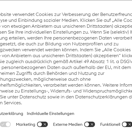
nologischen Eigenschaften?
gung?
talpine Wire Technology?
rfügbar?
chergestellt?
?