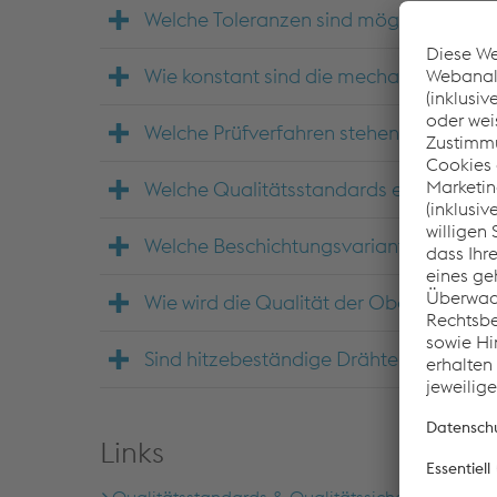
Welche Toleranzen sind möglich?
Wie konstant sind die mechanisch-tech
Welche Prüfverfahren stehen zur Verfü
Welche Qualitätsstandards erfüllt voes
Welche Beschichtungsvarianten sind ve
Wie wird die Qualität der Oberfläche si
Sind hitzebeständige Drähte verfügbar
Links