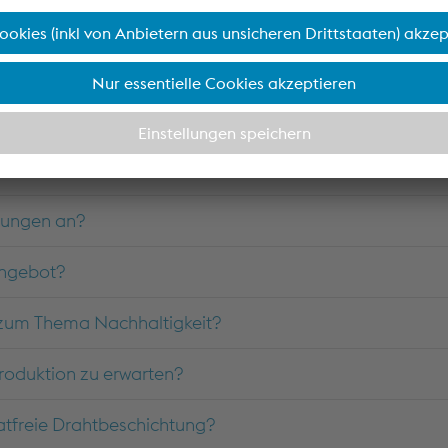
n
ösungen an?
angebot?
 zum Thema Nachhaltigkeit?
roduktion zu erwarten?
atfreie Drahtbeschichtung?