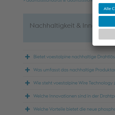
Qualitätsstandards & Qualitätssicherung
Nachhaltigkeit & Innovatio
Bietet voestalpine nachhaltige Drahtl
Was umfasst das nachhaltige Produkt
Wie steht voestalpine Wire Technology
Welche Innovationen sind in der Drahtp
Welche Vorteile bietet die neue phosph