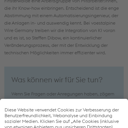
Finsterwalde eine Arbeitsgruppe von Mitarbeiter:innen,
die ihr Know-how einbringen. Entscheidend ist die enge
Abstimmung mit einem Automatisierungsingenieur, der
die Anlagen in- und auswendig kennt. Bei voestalpine
Wire Germany treiben wir die Integration von KI voran
und es ist, so Steffen Dibow, ein kontinuierlicher
Veränderungsprozess, der mit der Entwicklung der
technischen Möglichkeiten immer effizienter wird.
Was können wir für Sie tun?
Wenn Sie Fragen oder Anregungen haben, zögern
Sie nicht, uns zu kontaktieren. Wir helfen Ihnen
gerne weiter!