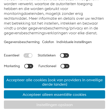
Thomas Houvenaeghel
Com­mer­ci­al Seg­ment Ma­na­ger
Cus­tom Roll For­ming
T:
+32 51 261 639
E-mail ver­zen­den
voestalpine Sadef nv
Algemene voorwaarden
Data bescherming
voestalpine Sadef nv
Bedrijfsinformatie
Interessante Links
Contact