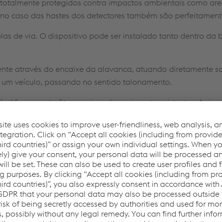
otalmente protegidos contra impactos ambientais como areia
l no caso das hastes dos detectores também são perfeitament
s de via. O dispositivo pode ser instalado tanto dentro da bi
ente através do encaixe da alavanca, atuando diretamente s
um veículo, passando no sentido talonamento.
el fazer o retrofit em caixas de pavimento existentes. A si
rsão' é realizada girando apenas um componente. O trhow m
acilmente acessíveis e facilmente ajustáveis. Sua estrutura
o. Características particularmente marcantes são seus dois a
, é garantido reagir em condições diferentes de ambas as dir
SV 34: