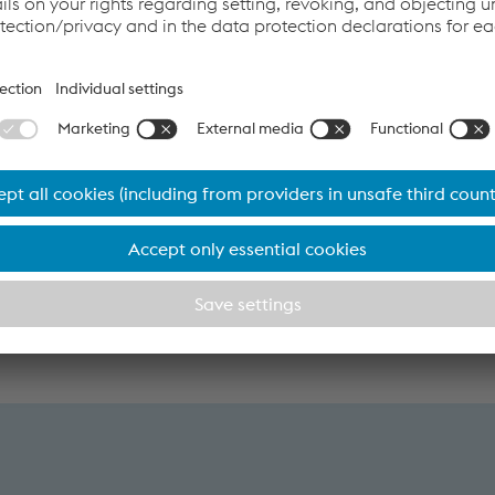
or
. 900 mm em caso de instalação centralizada
120 mm, ajustável sem troca de peças
2800 N - ajustável
o IP 67
tável separadamente em 1 - 9 níveis
 meio de contatos de proximidade ou mecânicos (opcional)