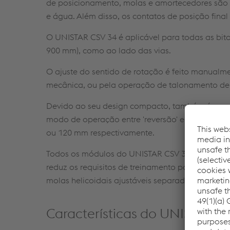
de posicionamento, molas e amortecedores são t
e água. Além disso, os contatos de posição fina
O UNISTAR CSV 34 é aplicável para todas as bitola
900 mm), como ao lado das vias.
O ajuste do sentido de rotação é feito manualm
mecânica, ou pela operação de talonamento de 
Devido ao seu design compacto, também é possív
modo de operação entre 'reversão' e 'não reve
ou 120 mm respectivamente.
Todos os módulos do UNISTAR CSV 34 são ambos, f
reduz os requisitos de treinamento para o mínim
molas helicoidais ajustáveis separados. Portanto
Características do UNISTAR C