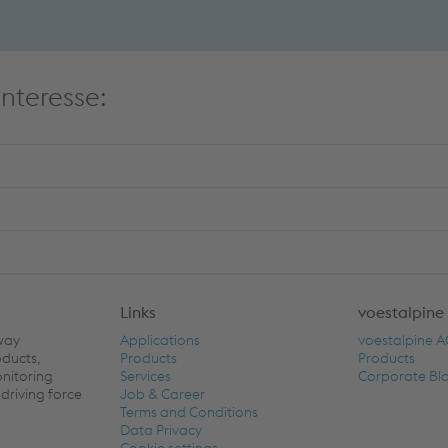
nteresse:
Links
voestalpine
lway
Applications
voestalpine 
oducts,
Products
Products
onitoring
Services
Corporate Bl
driving force
Job & Career
Terms and Conditions
Data Privacy
Cookie settings