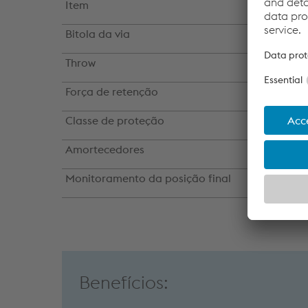
Item
Val
Bitola da via
min
Throw
até 
Força de retenção
até 
Classe de proteção
até 
Amortecedores
ajus
Monitoramento da posição final
por
Benefícios: