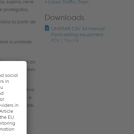
, sujeira, neve
Urban Traffic: Tram
e protegidos.
Downloads
tola (a partir de
UNISTAR CSV 34 manual
Point setting equipment
PDF | 756 KB
obre a unidade
mples mudança do
áximo é de 80 mm
 autoexplicativa
mortecedores e
eções de ajuste.