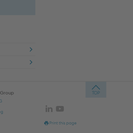
 Group
AG
og
Print this page