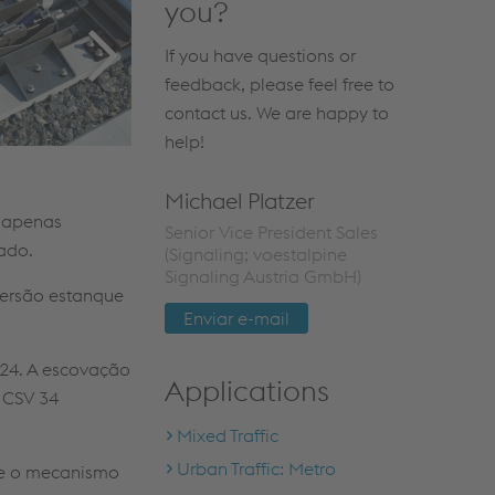
you?
If you have questions or
feedback, please feel free to
contact us. We are happy to
help!
Michael Platzer
 apenas
Senior Vice President Sales
cado.
(Signaling; voestalpine
Signaling Austria GmbH)
versão estanque
Enviar e-mail
 24. A escovação
Applications
 CSV 34
Mixed Traffic
Urban Traffic: Metro
que o mecanismo