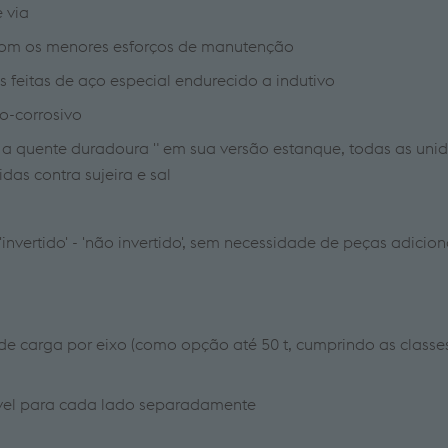
e via
om os menores esforços de manutenção
 feitas de aço especial endurecido a indutivo
o-corrosivo
a quente duradoura " em sua versão estanque, todas as uni
as contra sujeira e sal
nvertido' - 'não invertido', sem necessidade de peças adicion
de carga por eixo (como opção até 50 t, cumprindo as classe
ável para cada lado separadamente