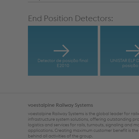
End Position Detectors:
Detector de posição final
UNISTAR ELP D
E2010
posição 
voestalpine Railway Systems
voestalpine Railway Systems is the global leader for rai
infrastructure system solutions, offering outstanding pr
logistics and services for rails, turnouts, signaling and m
applications. Creating maximum customer benefit is the 
behind all activities of the group.