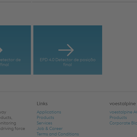
etector de
EPD 4.0 Detector de posição
final
final
Links
voestalpine
lway
Applications
voestalpine 
oducts,
Products
Products
onitoring
Services
Corporate Bl
driving force
Job & Career
Terms and Conditions