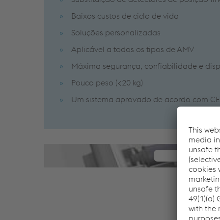
Baixos custos de ciclo de vida
Soluções personalizadas
Aplicável a todos os tipos de AMV
Máxima segurança, confiabilidade e disp
Pouco peso (<20 kg)
Um sistema aprovado de acordo com C
We need 
We use a third
collect data a
manage 