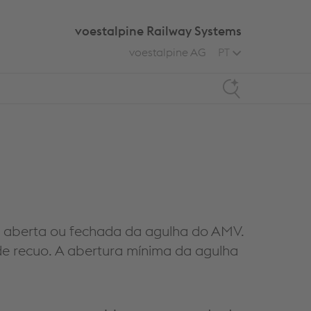
voestalpine Railway Systems
voestalpine AG
PT
Search
ão aberta ou fechada da agulha do AMV.
 de recuo. A abertura mínima da agulha