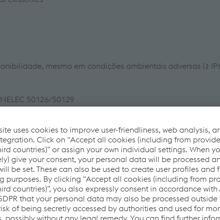
onibilidade, mesmo em condições ambientais adversas (≥ IP
ENELEC 50126/50129
your consent to load the YouTube
Video service!
 party service to embed video content that may
bout your activity. Please review the details and
the cookie settings to watch this video.