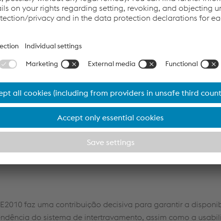
Accept Cookies & continue
More Info & Settings
IE2010 faz uma contribuição decisiva para garantir a disponi
endência do sistema de intertravamento, assim como a usabi