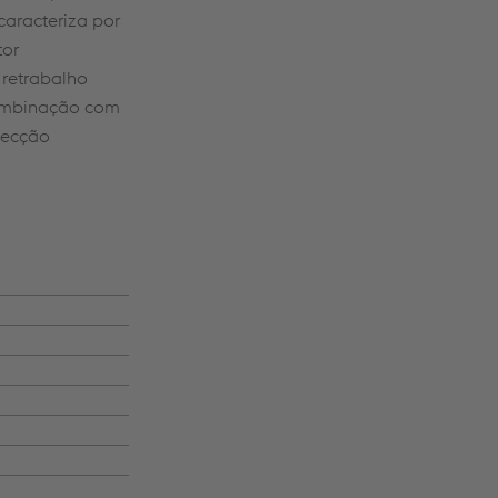
caracteriza por
tor
retrabalho
 combinação com
tecção