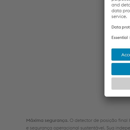
Máxima segurança.
O detector de posição final 
e segurança operacional sustentável. Sua indep