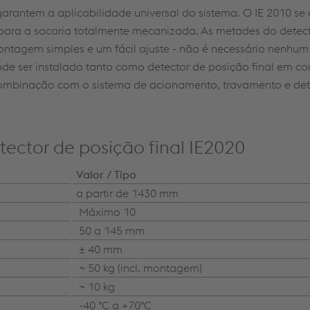
 garantem a aplicabilidade universal do sistema. O IE 2010 se 
para a socaria totalmente mecanizada. As metades do detec
agem simples e um fácil ajuste - não é necessário nenhum 
pode ser instalado tanto como detector de posição final em
mbinação com o sistema de acionamento, travamento e de
tector de posição final IE2020
Valor / Tipo
a partir de 1430 mm
Máximo 10
50 a 145 mm
± 40 mm
~ 50 kg (incl. montagem)
~ 10 kg
-40 °C a +70°C