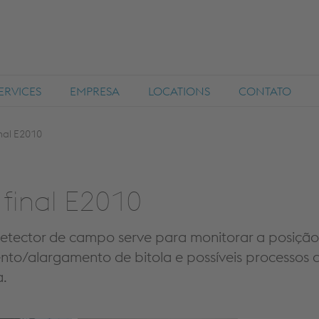
ERVICES
EMPRESA
LOCATIONS
CONTATO
nal E2010
 final E2010
 detector de campo serve para monitorar a posiç
mento/alargamento de bitola e possíveis processos
a.