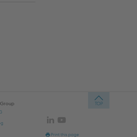
 Group
AG
og
Print this page