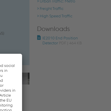
Urban Traffic: Metro
Freight Traffic
High Speed Traffic
Downloads
65)
IE2010 End Position
Detector
PDF | 464 KB