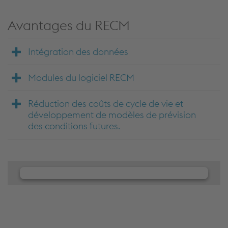
Avantages du RECM
Intégration des données
Modules du logiciel RECM
Réduction des coûts de cycle de vie et
développement de modèles de prévision
des conditions futures.
We need your consent to load the
JW Player service!
We use JW Player to embed content that may