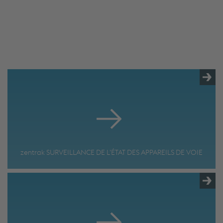
collect data about your activity. Please review the
details and accept the service to see this content.
Accept Cookies & continue
More Info & Settings
zentrak SURVEILLANCE DE L'ÉTAT DES APPAREILS DE VOIE