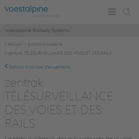
Toggle
Search
Navigation
voestalpine Railway Systems
Accueil
Solutions système
zentrak TÉLÉSURVEILLANCE DES VOIES ET DES RAILS
Retour à la vue d'ensemble
zentrak
TÉLÉSURVEILLANCE
DES VOIES ET DES
RAILS
La télésurveillance des mouvements de la voie,