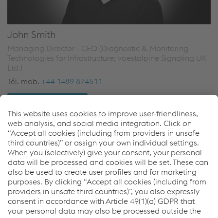
John Smith
Managing Director - CEO (Diagnostic & Monitoring
Technologies for Infrastructure; voestalpine Signaling UK
Ltd.)
Tél. mob.
+44 1489 874511
Envoyer un e-mail
Links
Diagnostic & Monitoring Technologies for Infrastructure
Downloads
zentrak TRM
PDF | 846 KB