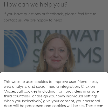
How can we help you?
If you have questions or feedback, please feel free to
contact us. We are happy to help!
Nadja Jungwirth
Managing Director
Track and Rail Systems