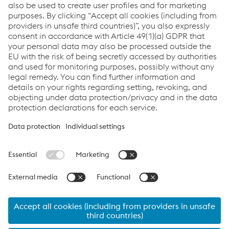
Tél.
+43 50304 26 4620
Envoyer un e-mail
Links
Applications
Products
Services
Job & Career
Terms and Conditions
Data Privacy
Cookie settings
Language