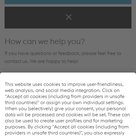
How can we help you?
If you have questions or feedback, please feel free to
contact us. We are happy to help!
Michael Platzer
Senior Vice President Sales (Signaling; voestalpine
Signaling Austria GmbH)
Envoyer un e-mail
Downloads
Cable Bonding and Fixation Systems
PDF | 4,98 MB