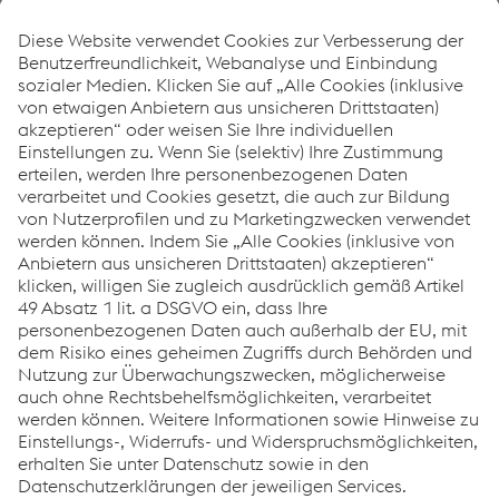
waren unsere Mitarbeiter nahezu Tag und Nacht im
Einsatz. Trotz schwieriger Umstände durch die Pandemie."
Wie können wir Ihnen helfen?
Wenn Sie Fragen haben oder zusätzliche Informationen
benötigen, können Sie sich gerne jederzeit an uns
wenden.
Wir helfen Ihnen gerne weiter!
KONTAKTIEREN SIE UNS
Links
Systemlösungen
Karriere
Compliance