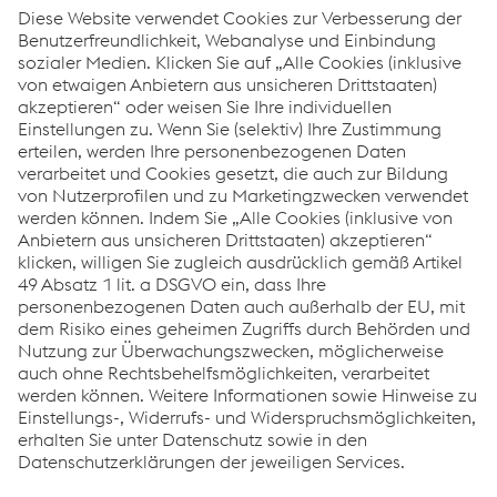
Downloads
Artikel: Akustisch optimierte Weichenherzstücke
PDF | 9,08 MB
Quellenangabe
Der Artikel erschien am 12.08.2022 in der Zeitschrift
"Eurailpress-Eisenbahningenieur".
https://www.eurailpress.de/ei
Links
Systemlösungen
Karriere
Compliance
Verhaltenskodex