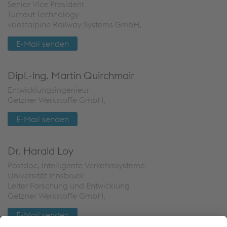
Senior Vice President
Turnout Technology
voestalpine Railway Systems GmbH,
E-Mail senden
Dipl.-Ing. Martin Quirchmair
Entwicklungsingenieur
Getzner Werkstoffe GmbH,
E-Mail senden
Dr. Harald Loy
Postdoc, Intelligente Verkehrssysteme
Universität Innsbruck
Leiter Forschung und Entwicklung
Getzner Werkstoffe GmbH,
E-Mail senden