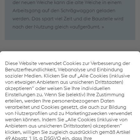
der neuen Weiche kann die alte Weiche in einem
Arbeitsgang auf den Schrägwaggon geladen
werden. Das spart viel Zeit und die Baustelle wird
nach der Nutzung gleich «aufgeräumt. »
Wie können wir Ihnen helfen?
Wenn Sie Fragen haben oder zusätzliche Informationen
benötigen, können Sie sich gerne jederzeit an uns
wenden.
Wir helfen Ihnen gerne weiter!
KONTAKTIEREN SIE UNS
Links