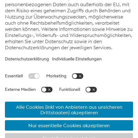
Start - Lieferung, Logistik & Erstinbetriebnahme
Links
Systemlösungen
Karriere
Compliance
Verhaltenskodex
AGBs
Datenschutz
Cookie-Einstellungen
Sprache
Seite drucken