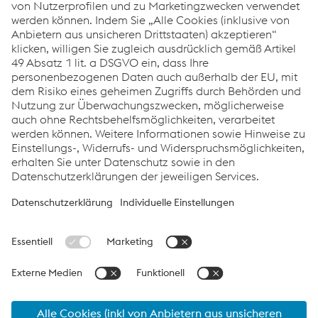
voestalpine Railway Systems Academy
Downloads
Factsheet: SPHEROLOCK®
PDF | 477 KB
Links
Systemlösungen
Karriere
Compliance
Verhaltenskodex
AGBs
Datenschutz
Cookie-Einstellungen
Sprache