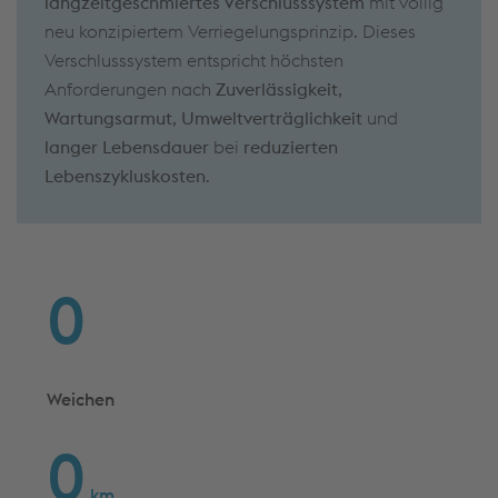
langzeitgeschmiertes Verschlusssystem
mit völlig
neu konzipiertem Verriegelungsprinzip. Dieses
Verschlusssystem entspricht höchsten
Anforderungen nach
Zuverlässigkeit
,
Wartungsarmut
,
Umweltverträglichkeit
und
langer Lebensdauer
bei
reduzierten
Lebenszykluskosten
.
0
Weichen
0
km