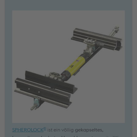
®
SPHEROLOCK
ist ein völlig
gekapseltes,