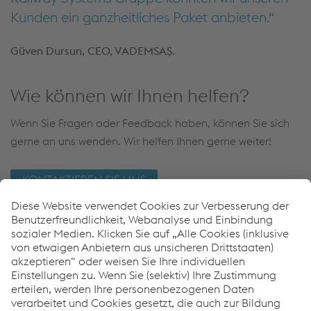
Kunden ein ganzheitliches Paket anbieten.
Güven Dursun, CEO, VADEMSAŞ
.
Wie können wir Ihnen helfen?
Wenn Sie Fragen oder Feedback haben, können Sie sich
gerne an uns wenden. Wir helfen Ihnen gerne weiter!
KONTAKTIEREN SIE UNS
Links
SPHEROLOCK®
VADEMSAŞ
WS Service