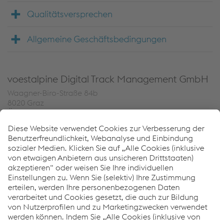
Qualitätsversprechen
Allgemeine Geschäftsbedingungen
voestalpine Digital Track Management GmbH
Waagner-Biro-Straße 84b
8020 Graz
Österreich
FN: FN 563152 s
UID: ATU77438319
T.
+43 676 347 60 96
E-Mail senden
Verhaltenskodex