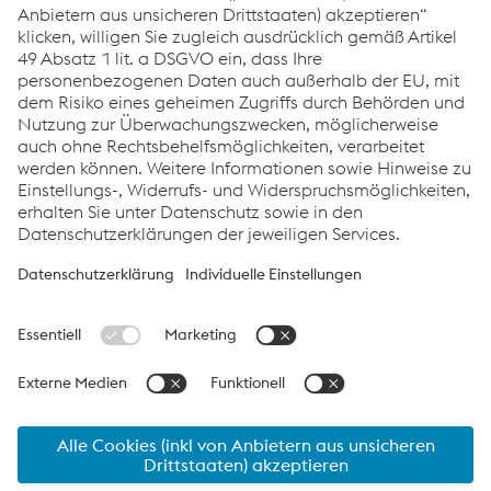
Verhaltenskodex (2024)
PDF | 131 KB
Verhaltenskodex für Geschäftspartner:innen (2024)
PDF | 90 KB
Links
Systemlösungen
Karriere
Compliance
Verhaltenskodex
AGBs
Datenschutz
Cookie-Einstellungen
Sprache