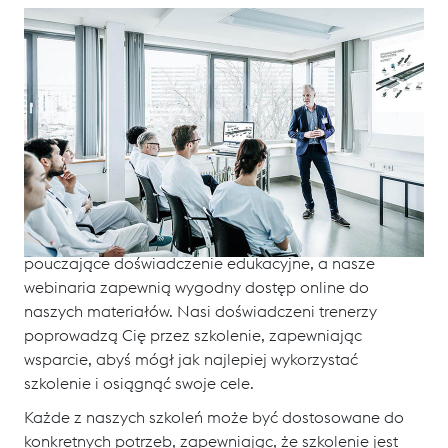
[Translate to Polish:]
Cieszymy się, że możemy zaoferować szereg nowych
możliwości szkoleniowych w dziedzinie infrastruktury
kolejowej. Mamy coś dla każdego, od zajęć online po
osobiste warsztaty. Niezależnie od tego, czy chcesz
nauczyć się nowych umiejętności, odświeżyć te już
nabyte, czy też osiągnąć kolejny poziom w swojej
karierze w branży kolejowej.
Nasze seminaria zapewnią Ci bezpośrednie,
pouczające doświadczenie edukacyjne, a nasze
webinaria zapewnią wygodny dostęp online do
naszych materiałów. Nasi doświadczeni trenerzy
poprowadzą Cię przez szkolenie, zapewniając
wsparcie, abyś mógł jak najlepiej wykorzystać
szkolenie i osiągnąć swoje cele.
Każde z naszych szkoleń może być dostosowane do
konkretnych potrzeb, zapewniając, że szkolenie jest