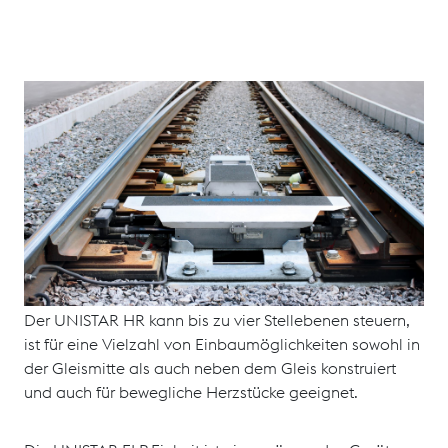
Mit mehr als 3.600 Einbauten in 30 verschiedenen
Ländern unterschiedlichster Klimazonen ist der
elektrohydraulische Weichenantrieb UNISTAR HR für
Schwerlast-, Stadtund Mischverkehr geeignet.
Wahlweise ist auch eine elektromechanische
Antriebsversionen verfügbar. Die UNISTAR HR-Familie
mit vergleichsweise geringem Gewicht benötigt keine
Hebewerkzeuge für die Installation und Wartung.
Der UNISTAR HR kann bis zu vier Stellebenen steuern,
ist für eine Vielzahl von Einbaumöglichkeiten sowohl in
der Gleismitte als auch neben dem Gleis konstruiert
und auch für bewegliche Herzstücke geeignet.