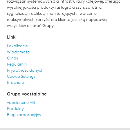
rozwiązań systemowych dla infrastruktury kolejowej, oferując
wysokiej jakości produkty i usługi dla szyn, zwrotnic,
sygnalizacji i aplikacji monitorujących. Tworzenie
maksymalnych korzyści dla klienta jest siłą napędową
wszystkich działań Grupy.
Linki
Lokalizacje
Wiadomości
O nas
Regulamin
Prywatność danych
Cookie Settings
Brochure
Grupa voestalpine
voestalpine AG
Produkty
Blog korporacyjny