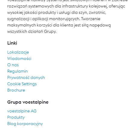
rozwiązań systemowych dla infrastruktury kolejowej, oferując
wysokiej jakości produkty i usługi dla szyn, zwrotnic,
sygnalizacji i aplikacji monitorujących. Tworzenie
maksymalnych korzyści dla klienta jest siłą napędową
wszystkich działań Grupy.
Linki
Lokalizacje
Wiadomości
O nas
Regulamin
Prywatność danych
Cookie Settings
Brochure
Grupa voestalpine
voestalpine AG
Produkty
Blog korporacyjny