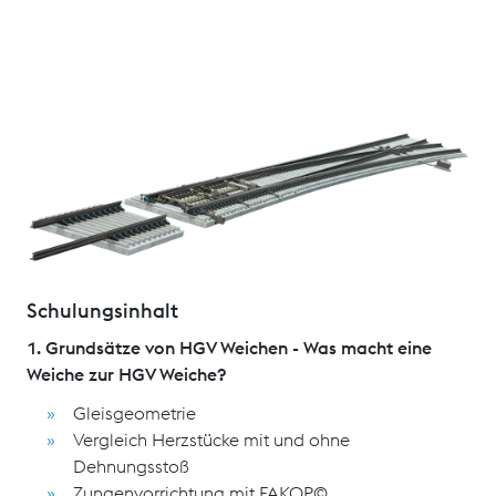
Die Teilnehmer erlangen ein tiefgehendes Verständnis
für die konstruktiven und funktionellen Grundsätze von
Hochgeschwindigkeitsweichen (HGV). Sie werden
befähigt, die bautechnischen Besonderheiten und
Wartungsanforderungen der BWG Sonderbauformen
sowohl im Schotteroberbau als auch in Fester
Fahrbahn fachgerecht zu beurteilen und in der Praxis
anzuwenden.
Schulungsinhalt
1. Grundsätze von HGV Weichen - Was macht eine
Weiche zur HGV Weiche?
Gleisgeometrie
Vergleich Herzstücke mit und ohne
Dehnungsstoß
Zungenvorrichtung mit FAKOP©