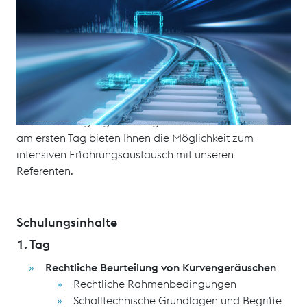
Praxiserfahrung unserer Top-Referenten, die als
ausgewiesene Experten der Bahntechnik ihr
umfassendes Know-how praxisnah vermitteln. In
diesem Seminar erhalten Sie fundierte Einblicke in die
schalltechnischen und gleisbautechnischen
Grundlagen, die für eine nachhaltige Reduzierung von
Kurvengeräuschen entscheidend sind. Eine spannende
Werksbesichtigung und ein gemeinsames Abendessen
am ersten Tag bieten Ihnen die Möglichkeit zum
intensiven Erfahrungsaustausch mit unseren
Referenten.
Schulungsinhalte
1. Tag
Rechtliche Beurteilung von Kurvengeräuschen
Rechtliche Rahmenbedingungen
Schalltechnische Grundlagen und Begriffe