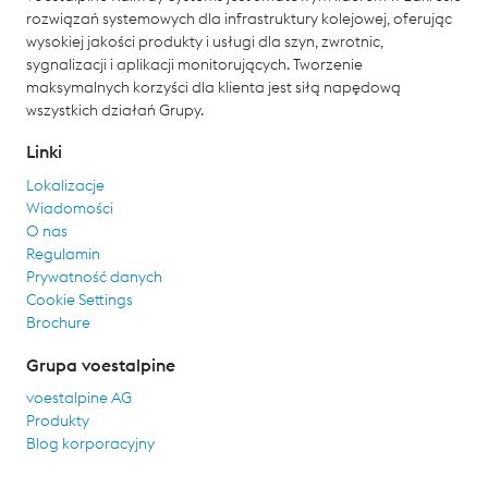
rozwiązań systemowych dla infrastruktury kolejowej, oferując
wysokiej jakości produkty i usługi dla szyn, zwrotnic,
sygnalizacji i aplikacji monitorujących. Tworzenie
maksymalnych korzyści dla klienta jest siłą napędową
wszystkich działań Grupy.
Linki
Lokalizacje
Wiadomości
O nas
Regulamin
Prywatność danych
Cookie Settings
Brochure
Grupa voestalpine
voestalpine AG
Produkty
Blog korporacyjny