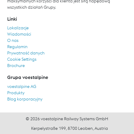
maksymalnych korzyści dla klienta jest siłą napędową
wszystkich działań Grupy.
Linki
Lokalizacje
Wiadomości
O nas
Regulamin
Prywatność danych
Cookie Settings
Brochure
Grupa voestalpine
voestalpine AG
Produkty
Blog korporacyjny
© 2026 voestalpine Railway Systems GmbH
Kerpelystraße 199, 8700 Leoben, Austria