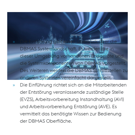
Zweck und Anwendungsbereich
Die Einführung gibt einen Überblick über die
DBMAS Systemlandschaft. Es werden die in
dieser Umgebung vorhandenen Endgeräte und
die Systemkomponenten von DBMAS vorgestellt.
Des Weiteren werden die DBMAS Schnittstellen zu
anderen Systemen vereinfacht dargestellt.
Die Einführung richtet sich an die Mitarbeitenden
der Entstörung veranlassende zuständige Stelle
(EVZS), Arbeitsvorbereitung Instandhaltung (AVI)
und Arbeitsvorbereitung Entstörung (AVE). Es
vermittelt das benötigte Wissen zur Bedienung
der DBMAS Oberfläche.