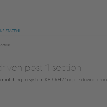
KE STAŽENÍ
section
riven post 1 section
n matching to system KB3 RH2 for pile driving gro