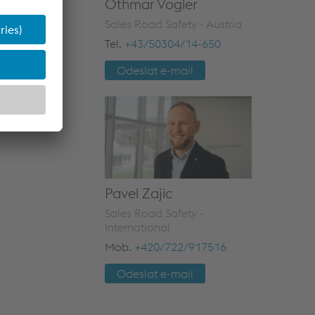
Othmar Vogler
Sales Road Safety - Austria
Tel.
+43/50304/14-650
Odeslat e-mail
Pavel Zajic
Sales Road Safety -
International
Mob.
+420/722/917516
Odeslat e-mail