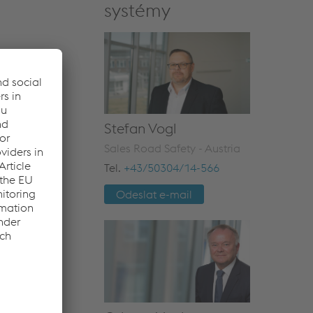
systémy
Stefan Vogl
Sales Road Safety - Austria
Tel.
+43/50304/14-566
Odeslat e-mail