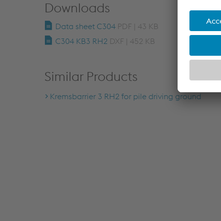
Downloads
Data sheet C304
PDF | 43 KB
C304 KB3 RH2
DXF | 452 KB
Similar Products
Kremsbarrier 3 RH2 for pile driving ground