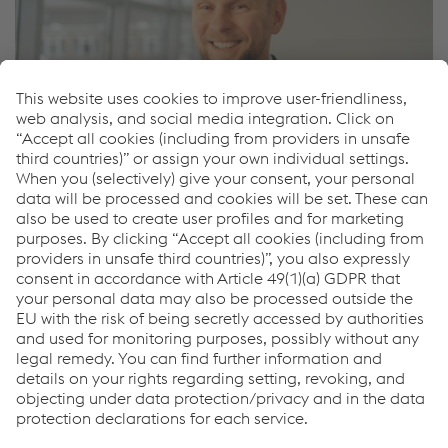
Pavel Zajic
Sales Road Safety - International
Mob.
+420/722/917516
Odeslat e-mail
Links
Kariéra
Všeobecné obchodní podmínky