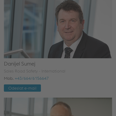
Danijel Sumej
Sales Road Safety - International
Mob.
+43/664/6156647
Odeslat e-mail