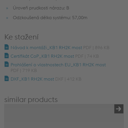
Úroveň prudkosti nárazu: B
Odzkoušená délka systému: 57,00m
Ke stažení
Návod k montáži_KB1 RH2K most
PDF | 896 KB
Certifikát CoP_KB1 RH2K most
PDF | 74 KB
Prohlášení o vlastnostech EU_KB1 RH2K most
PDF | 719 KB
DXF_KB1 RH2K most
DXF | 412 KB
similar products