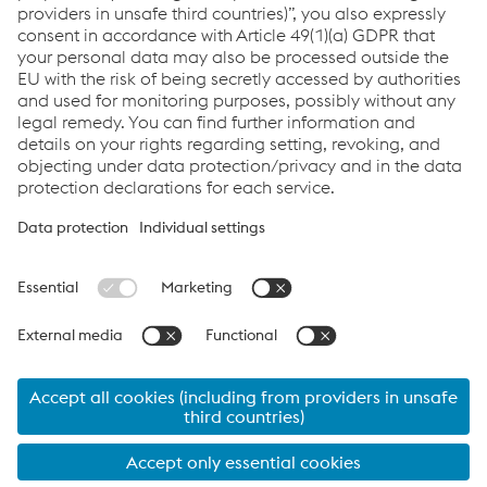
Mob.
+420/722/917516
Odeslat e-mail
Links
Kariéra
Všeobecné obchodní podmínky
Code of Conduct
Compliance
Data protection
Cookie settings
Language