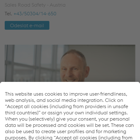
Sales Road Safety - Austria
Tel.
+43/50304/14-650
Odeslat e-mail
Pavel Zajic
Sales Road Safety - International