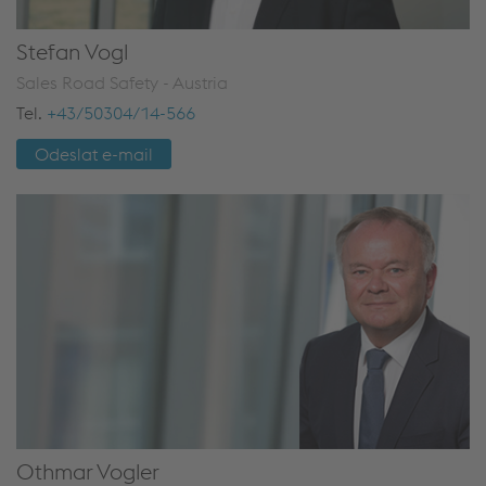
Stefan Vogl
Sales Road Safety - Austria
Tel.
+43/50304/14-566
Odeslat e-mail
Othmar Vogler