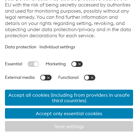
Sales Road Safety - International
Mob.
+420/722/917516
Odeslat e-mail
Links
Kariéra
Všeobecné obchodní podmínky
Code of Conduct
Compliance
Data protection
Cookie settings
© 2026 voestalpine Krems Finaltechnik GmbH
Kontakt
Imprint