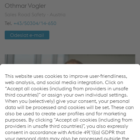
Othmar Vogler
Sales Road Safety - Austria
Tel.
+43/50304/14-650
Odeslat e-mail
Pavel Zajic