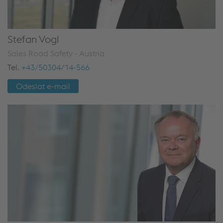
Stefan Vogl
Sales Road Safety - Austria
Tel.
+43/50304/14-566
Odeslat e-mail