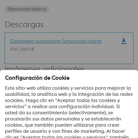
Fabricación aditiva
Descargas
Datasheet voestalpine Sensorized Inserts
PDF | 500 KB
Imágenes adicionales