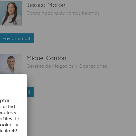
Jessica Morón
Coordinadora de ventas internas
Enviar email
Miguel Carrión
Gerente de Negocios y Operaciones
Enviar email