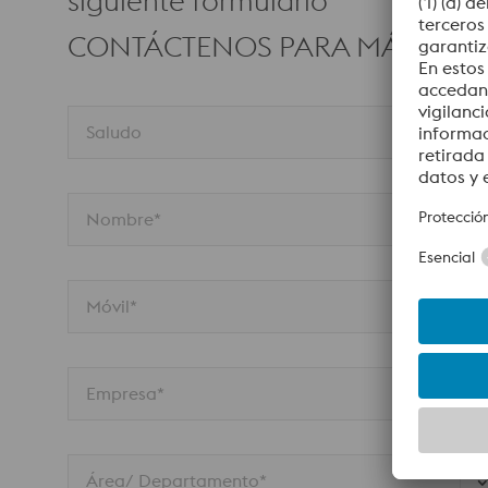
siguiente formulario
CONTÁCTENOS PARA MÁS INF
Saludo
Nombre*
Móvil*
Empresa*
Área/ Departamento*