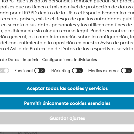
ORMACIÓN:
Apellido*
Correo*
Cargo
Dirección