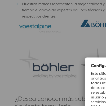
Nuestras marcas representan la mejor calidad y 
tiempo el apoyo de expertos equipos técnicos y
respectivos clientes.
¿Desea conocer más sobre nuest