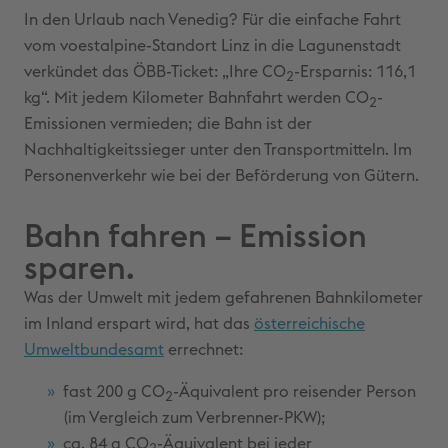
In den Urlaub nach Venedig? Für die einfache Fahrt
vom voestalpine-Standort Linz in die Lagunenstadt
verkündet das ÖBB-Ticket: „Ihre CO
-Ersparnis: 116,1
2
kg“. Mit jedem Kilometer Bahnfahrt werden CO
-
2
Emissionen vermieden; die Bahn ist der
Nachhaltigkeitssieger unter den Transportmitteln. Im
Personenverkehr wie bei der Beförderung von Gütern.
Bahn fahren – Emission
sparen.
Was der Umwelt mit jedem gefahrenen Bahnkilometer
im Inland erspart wird, hat das
österreichische
Umweltbundesamt
errechnet:
fast 200 g CO
-Äquivalent pro reisender Person
2
(im Vergleich zum Verbrenner-PKW);
ca. 84 g CO
-Äquivalent bei jeder