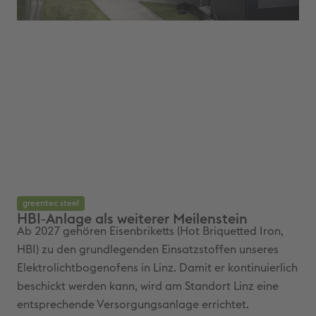
greentec steel
gr
HBI‑Anlage als weiterer Meilenstein
Wi
Ab 2027 gehören Eisenbriketts (Hot Briquetted Iron,
Der
HBI) zu den grundlegenden Einsatzstoffen unseres
Ele
Elektrolichtbogenofens in Linz. Damit er kontinuierlich
fer
beschickt werden kann, wird am Standort Linz eine
uns
entsprechende Versorgungsanlage errichtet.
Sta