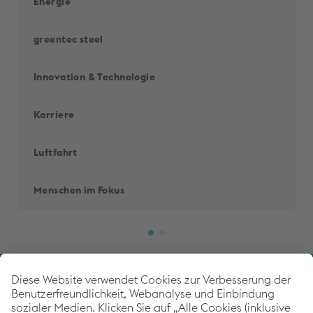
Energie
greentec steel
Innovation & Techno­logie
Karriere
Luftfahrt
Menschen im Fokus
Back to 
voestalpine Corporate Blog