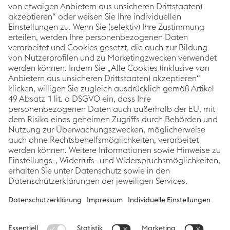
Als weltweit führender Stahl- und Technologiekonzern
setzt die voestalpine mit dem Corporate Blog auf
Themen rund um die Schwerpunkte Innovation &
Technologie, Nachhaltigkeit und Karriere. Im
Mittelpunkt stehen dabei immer die Geschichten der
voestalpine Mitarbeiter:innen, Projekte sowie
Produkte.
Kategorien
Links
Folgen Sie uns
Innovation &
Impressum
Techno­logie
Datenschutzerklärung
Nachhaltigkeit
Barrierefreiheitsstatement
Karriere
Cookie
News
Präferenzen