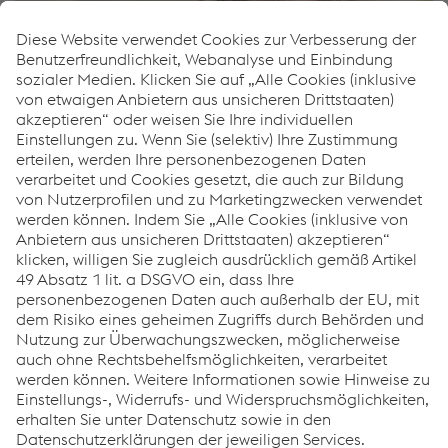
Stefan Obermoser
Head of Sustainability
E-Mail senden
Links
Über uns