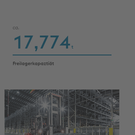
ca.
17,906
t
Freilagerkapaztiät