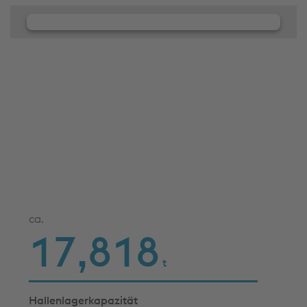
Wir benötigen Ihre Zustimmung, um
den JW Player-Service zu laden!
Wir verwenden JW Player, um Inhalte einzubetten.
Dieser Service kann Daten zu Ihren Aktivitäten
sammeln. Bitte lesen Sie die Details durch und
stimmen Sie der Nutzung des Service zu, um diese
Inhalte anzuzeigen.
Cookies akzeptieren & fortfahren
Mehr Infos & Einstellungen
ca.
17,926
t
Hallenlagerkapazität