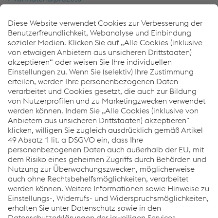
Halbzeug Lager & Beschickungsprozess
Hubbalkenofen
Walzstraße
Windungsleger & Rollentransport
Bundmanipulation
Prüfstelle
Glüherei
Beizerei
Lager & Logistik
Walzdraht
Links
Über uns