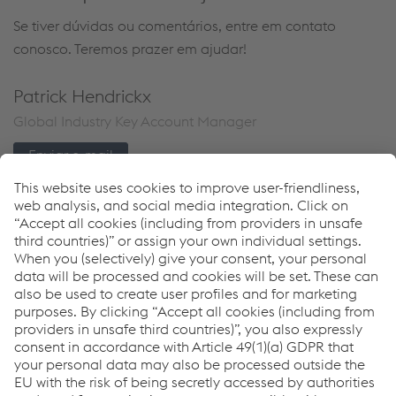
Se tiver dúvidas ou comentários, entre em contato
conosco. Teremos prazer em ajudar!
Patrick Hendrickx
Global Industry Key Account Manager
Enviar e-mail
Links
Full Welding Solutions
weldTECH Application Services
Welding Software Solutions
Referências
News